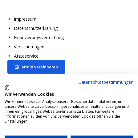
Leistungen
Impressum
Datenschutzerklärung
Finanzierungsvermittlung
Versicherungen
Ärzteservice
Termin vereinbaren
Datenschutzbestimmungen
Kontakt aufnehmen
Wir verwenden Cookies
F
I
Wir können diese zur Analyse unserer Besucherdaten platzieren, um
a
n
c
s
unsere Webseite zu verbessern, personalisierte Inhalte anzuzeigen und
e
t
Ihnen ein großartiges Webseiten-Erlebnis zu bieten. Für weitere
b
a
Informationen zu den von uns verwendeten Cookies öffnen Sie die
o
g
Einstellungen.
o
r
k
a
-
m
Copyright © 2026 Baufinanzierung Straelen
f